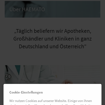
Über HAEMATO
„Täglich beliefern wir Apotheken,
Großhändler und Kliniken in ganz
Deutschland und Österreich“
Cookie-Einstellungen
Wir nutzen Cookies auf unserer Website. Einige von ihnen