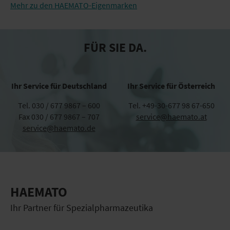
Mehr zu den HAEMATO-Eigenmarken
FÜR SIE DA.
Ihr Service für Deutschland
Ihr Service für Österreich
Tel. 030 / 677 9867 – 600
Tel. +49-30-677 98 67-650
Fax 030 / 677 9867 – 707
service@haemato.at
service@haemato.de
HAEMATO
Ihr Partner für Spezialpharmazeutika